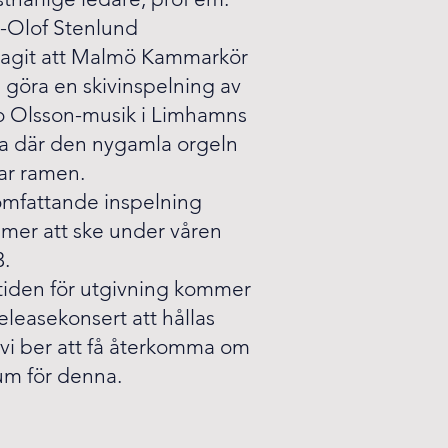
-Olof Stenlund
slagit att Malmö Kammarkör
l göra en skivinspelning av
o Olsson-musik i Limhamns
ka där den nygamla orgeln
ar ramen.
omfattande inspelning
mer att ske under våren
3.
tiden för utgivning kommer
eleasekonsert att hållas
vi ber att få återkomma om
um för denna.