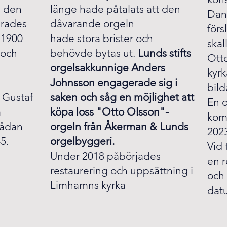
h den
länge hade påtalats att den
Dan
drades
dåvarande orgeln
för
 1900
hade stora brister och
skal
 och
behövde bytas ut.
Lunds stifts
Ott
orgelsakkunnige Anders
kyr
Johnsson engagerade sig i
bild
 Gustaf
saken och såg en möjlighet att
En 
m
köpa loss "Otto Olsson"-
kom
sådan
orgeln från Åkerman & Lunds
202
5.
orgelbyggeri.
Vid 
Under 2018 påbörjades
en r
restaurering och uppsättning i
och 
Limhamns kyrka
dat