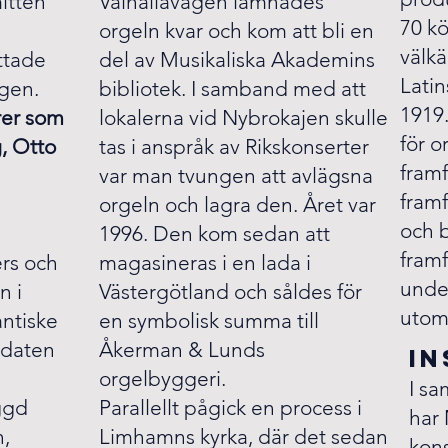
mitten
Valhallavägen lämnades
70 kö
orgeln kvar och kom att bli en
välk
ttade
del av Musikaliska Akademins
Lati
ägen.
bibliotek. I samband med att
1919
rer som
lokalerna vid Nybrokajen skulle
för o
, Otto
tas i anspråk av Rikskonserter
framf
var man tvungen att avlägsna
fram
orgeln och lagra den. Året var
och b
1996. Den kom sedan att
fram
rs och
magasineras i en lada i
under
n i
Västergötland och såldes för
utom
ntiske
en symbolisk summa till
idaten
Åkerman & Lunds
in
orgelbyggeri.
I s
ggd
Parallellt pågick en process i
har
n,
Limhamns kyrka, där det sedan
kons