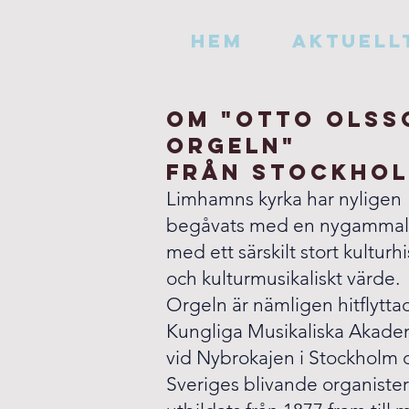
HEM
AKTUELL
Om "otto olss
orgeln"
från stockho
Limhamns kyrka har nyligen
begåvats med en nygammal
med ett särskilt stort kulturhi
och
kulturmusikaliskt värde.
Orgeln är nämligen hitflytta
Kungliga Musikaliska Akad
vid Nybrokajen i Stockholm d
Sveriges blivande organister