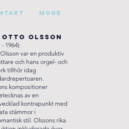
ntakt
More
 Otto Olsson
9
- 1964)
 Olsson var en produktiv
ttare och hans orgel- och
rk tillhör idag
dardrepertoaren.
ons kompositioner
etecknas av en
tvecklad kontrapunkt med
kata stämmor i
mantisk stil. Olssons rika
uktion inkluderade över