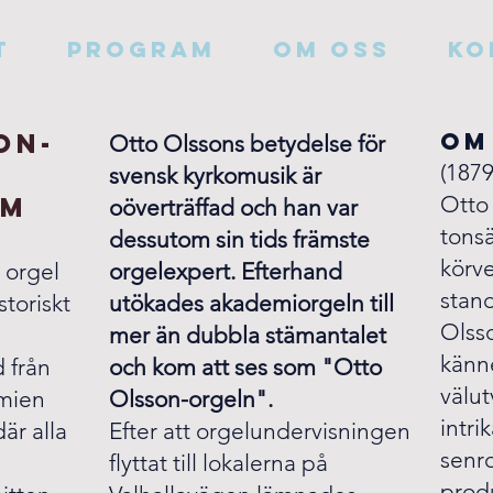
T
PROGRAM
Om oss
Ko
on-
Om
Otto Olssons betydelse för
(
187
svensk
kyrkomusik är
lm
Otto
oöverträffad och han var
tonsä
dessutom sin tids främste
körve
 orgel
orgelexpert. Efterhand
stan
storiskt
utökades akademiorgeln till
Olss
mer än dubbla stämantalet
känn
d från
och kom att ses som "Otto
välu
emien
Olsson-orgeln".
intri
är alla
Efter att orgelundervisningen
senro
flyttat till lokalerna på
prod