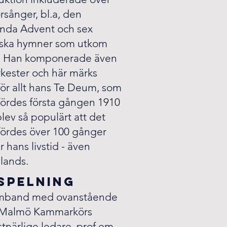
rsånger, bl.a, den
ända Advent och sex
nska hymner som utkom
. Han komponerade även
rkester och här märks
ör allt hans Te Deum, som
fördes första gången 1910
lev så populärt att det
fördes över 100 gånger
 hans livstid - även
lands.
spelning
amband med ovanstående
 Malmö Kammarkörs
tnärlige ledare, prof em.