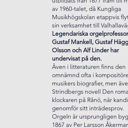
utbildats från 1877 fram till 
av 1960-talet, då Kungliga
Musikhögskolan etappvis fly
sin verksamhet till Valhallav
Legendariska orgelprofesso
Gustaf Mankell, Gustaf Hägg
Olsson och Alf Linder har
undervisat på den.
Även i litteraturen finns den
omnämnd ofta i kompositöre
musikers biografier, men äve
Strindbergs novell Den roma
klockaren på Rånö, när kand
genomför sitt inträdesprov.
Orgeln är ursprungligen by
1867 av Per Larsson Åkerma