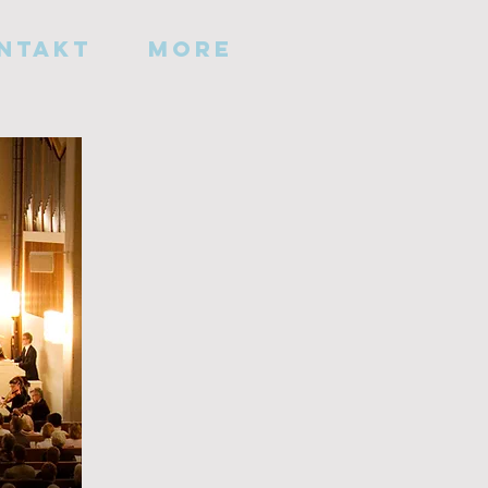
ntakt
More