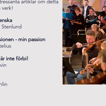
tressanta artiklar
om detta
 verk!
venska
 Stenlund
ionen - min passion
elius
är inte förbi!
vin
hlin