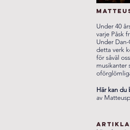
Matteu
Under 40 år
varje Påsk 
Under Dan-O
detta verk 
för såväl os
musikanter s
oförglömlig
Här kan du 
av Matteus
Artikl