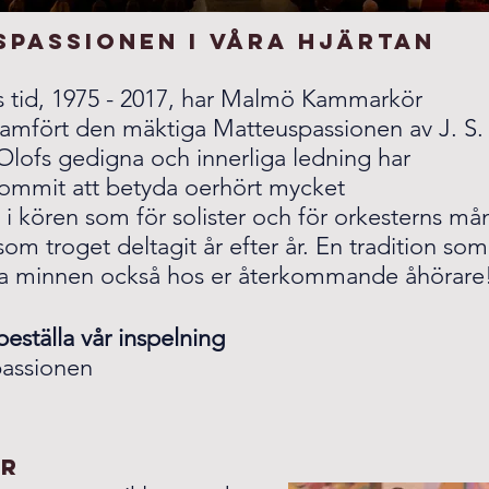
spassionen
i våra hjärtan
s tid, 1975 - 2017, har Malmö Kammarkör
framfört den mäktiga Matteuspassionen av J. S
lofs gedigna och innerliga ledning har
kommit att betyda oerhört mycket
s i kören som för solister och för orkesterns m
om troget deltagit år efter år. En tradition som
a minnen också hos er återkommande åhörare
beställa
vår inspelning
passionen
ar