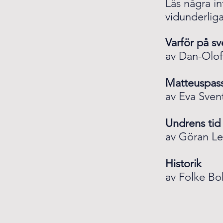
Läs några in
vidunderliga
Varför på s
av Dan-Olof
Matteuspass
av Eva Svent
Undrens tid 
av Göran Le
Historik
av Folke Bo