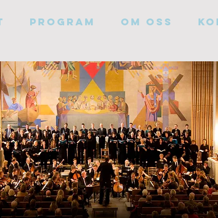
T
PROGRAM
Om oss
Ko