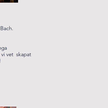
. Bach.
ånga
 vi vet skapat
!